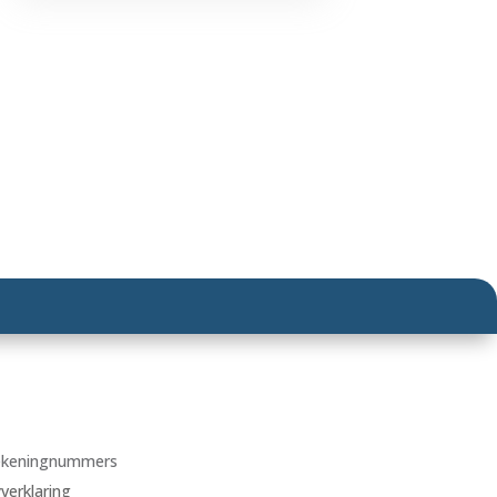
ekeningnummers
yverklaring