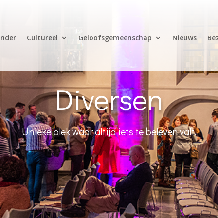
ender
Cultureel
Geloofsgemeenschap
Nieuws
Be
Diversen
Unieke plek waar altijd iets te beleven valt.