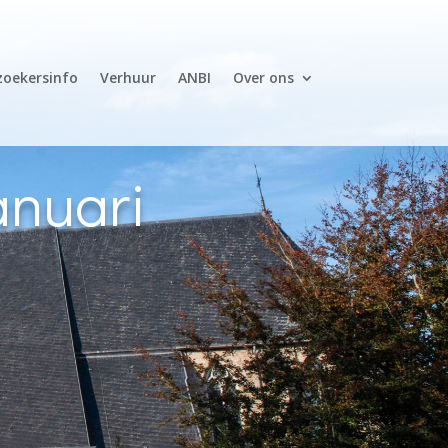
zoekersinfo
Verhuur
ANBI
Over ons
anuari