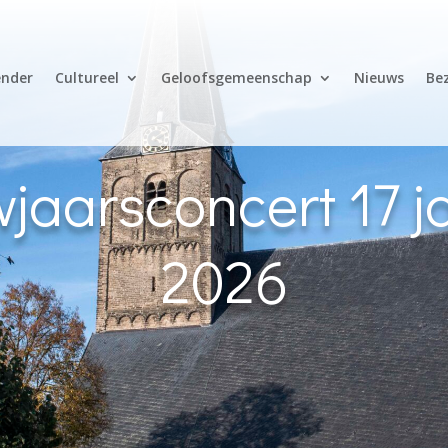
ender
Cultureel
Geloofsgemeenschap
Nieuws
Be
jaarsconcert 17 j
2026