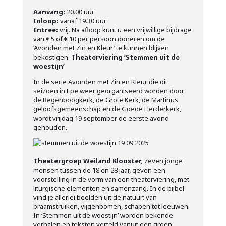
Aanvang:
20.00 uur
Inloop:
vanaf 19.30 uur
Entree:
vrij. Na afloop kunt u een vrijwillige bijdrage
van € 5 of € 10 per persoon doneren om de
‘Avonden met Zin en Kleur’ te kunnen blijven
bekostigen.
Theaterviering ‘Stemmen uit de
woestijn’
In de serie Avonden met Zin en Kleur die dit
seizoen in Epe weer georganiseerd worden door
de Regenboogkerk, de Grote Kerk, de Martinus
geloofsgemeenschap en de Goede Herderkerk,
wordt vrijdag 19 september de eerste avond
gehouden.
Theatergroep Weiland Klooster,
zeven jonge
mensen tussen de 18 en 28 jaar, geven een
voorstelling in de vorm van een theaterviering, met
liturgische elementen en samenzang. In de bijbel
vind je allerlei beelden uit de natuur: van
braamstruiken, vijgenbomen, schapen tot leeuwen.
In ‘Stemmen uit de woestijn’ worden bekende
verhalen en teksten verteld vanuit een groen