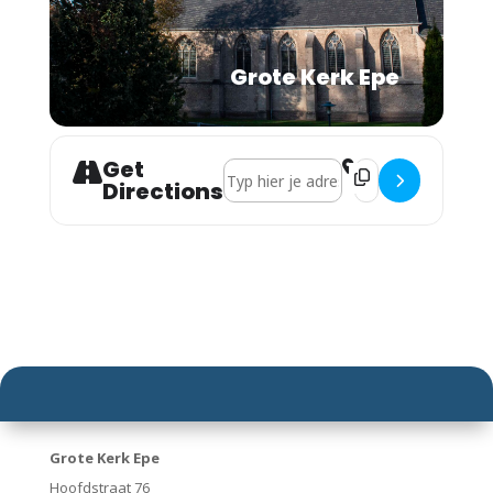
Grote Kerk Epe
Get
Address - Avonden met Zin en Kleur: [
Destination Address
Directions
Grote Kerk Epe
Hoofdstraat 76