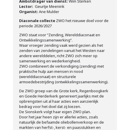
Ambstdrager van dienst:
Wim Sterken
Lector:
Geurtje Meenink
Organist:
Ane Mulder
Diaconale collecte
ZWO het nieuwe doel voor de
periode 2026/2027
ZWO staat voor “Zending, Werelddiaconaat en
Ontwikkelingssamenwerking”.
Waar vroeger zending vaak werd gezien als het
zenden van zendelingen vanuit het Westen naar
andere werelddelen, richt ZWO zich meer op
samenwerking en wederkerigheid.
ZWO combineert de verkondiging (zending) met
praktische hulp aan mensen in nood
(werelddiaconaat) en structurele
armoedebestrijding (ontwikkelingssamenwerking).
De ZWO groep van de Grote kerk, Regenboogkerk
en Goede Herderkerk genereert jaarlijks met de
opbrengsten uit al haar acties een aanzienlijk
bedrag voor het doel dat zij kiezen.
De Sionskerk volgt haar eigen ZWO plan.
Door het jaar heen zijn er allerlei acties, zoals
natuurlijk de befaamde oliebollenverkoop en de
markten van herfst-, kerst- en paasstukken en