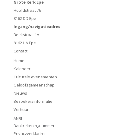
Grote Kerk Epe
Hoofdstraat 76
8162 DD Epe
Ingang/navigatieadres
Beekstraat 1A
8162 HA Epe
Contact
Home
Kalender
Culturele evenementen
Geloofsgemeenschap
Nieuws
Bezoekersinformatie
Verhuur
ANBI
Bankrekeningnummers
Privacyverklaring